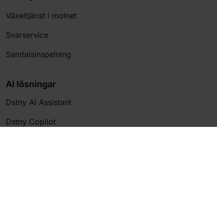
Växeltjänst i molnet
Svarservice
Samtalsinspelning
AI lösningar
Dstny AI Assistant
Dstny Copilot
AI transkibering