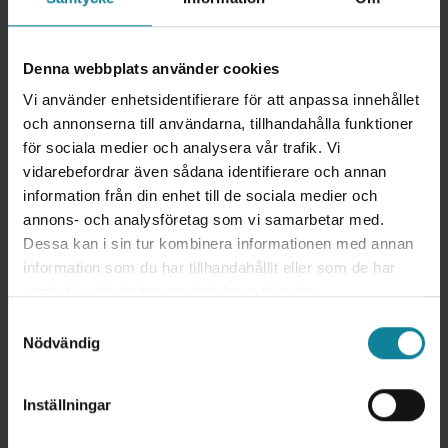
Denna webbplats använder cookies
Vi använder enhetsidentifierare för att anpassa innehållet
och annonserna till användarna, tillhandahålla funktioner
Hur slipper vi missa viktiga samtal i
för sociala medier och analysera vår trafik. Vi
mobilen?
vidarebefordrar även sådana identifierare och annan
information från din enhet till de sociala medier och
AI SIM kombinerar ett mobilabonnemang med en
annons- och analysföretag som vi samarbetar med.
personlig AI-assistent som svarar 24/7 när du inte
Dessa kan i sin tur kombinera informationen med annan
hinner. Den identifierar uppringaren, kommunicerar din
information som du har tillhandahållit eller som de har
status i realtid, sammanfattar samtal och påminner om
samlat in när du har använt deras tjänster.
uppföljning. För säljare, account managers, fälttekniker
Samtyckesval
och alla som inte får missa ett samtal.
Nödvändig
Läs mer om AI SIM
Inställningar