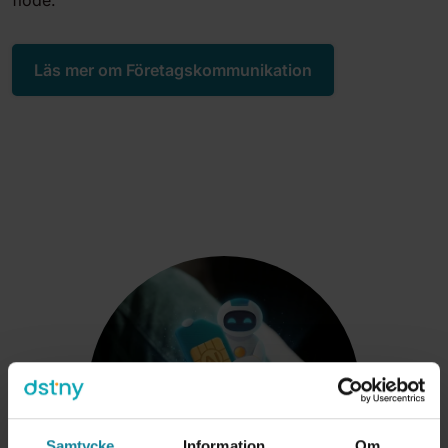
flöde.
Läs mer om Företagskommunikation
Samtycke
Information
Om