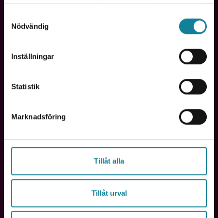
samlat in när du har använt deras tjänster.
Samtyckesval
Nödvändig
Inställningar
Projektledare & byggproffs
Statistik
“Varje platsmöte blir dokumenterat.” Få full
kontroll över instruktioner och uppföljning
direkt på byggarbetsplatsen – utan extra
Marknadsföring
administration.
Tillåt alla
Tillåt urval