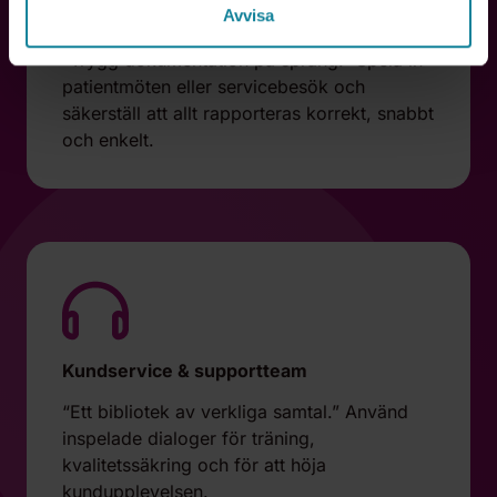
Avvisa
Vårdpersonal & fälttjänster
“Trygg dokumentation på språng.” Spela in
patientmöten eller servicebesök och
säkerställ att allt rapporteras korrekt, snabbt
och enkelt.
Kundservice & supportteam
“Ett bibliotek av verkliga samtal.” Använd
inspelade dialoger för träning,
kvalitetssäkring och för att höja
kundupplevelsen.