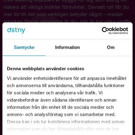
riskera att viktiga insikter försvinner. Oavsett roll får du
mer tid till det som verkligen betyder något – medan
tekniken fångar detaljerna åt dig. Här är hur olika proffs
använder det:
Samtycke
Information
Om
Denna webbplats använder cookies
Vi använder enhetsidentifierare för att anpassa innehållet
Säljare & konsulter
och annonserna till användarna, tillhandahålla funktioner
för sociala medier och analysera vår trafik. Vi
“Inget kundkrav missas.” Dokumentera varje
vidarebefordrar även sådana identifierare och annan
överenskommelse och bygg starkare
information från din enhet till de sociala medier och
relationer genom att alltid kunna bekräfta
annons- och analysföretag som vi samarbetar med.
detaljer i efterhand.
Dessa kan i sin tur kombinera informationen med annan
information som du har tillhandahållit eller som de har