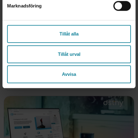
Marknadsföring
DSTNY
|
2025-08-25
Tillåt alla
Digitala möten | 9 bästa videomöte-lösningar för
företag 2025
Tillåt urval
Digitala möten har på bara några år blivit en
självklar del av arbetsvardagen i Sverige. Från att
tidigare ha varit...
Avvisa
13
min