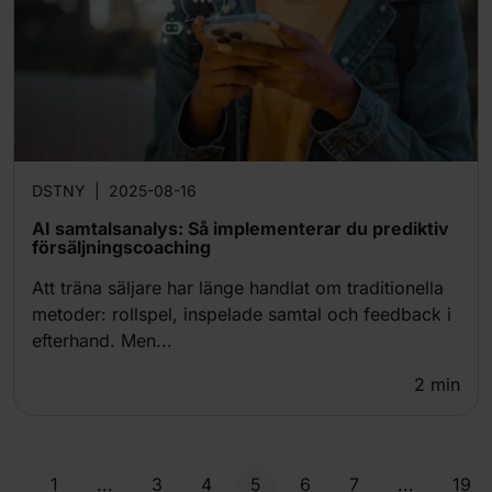
DSTNY
|
2025-08-16
AI samtalsanalys: Så implementerar du prediktiv
försäljningscoaching
Att träna säljare har länge handlat om traditionella
metoder: rollspel, inspelade samtal och feedback i
efterhand. Men...
2
min
1
...
3
4
5
6
7
...
19