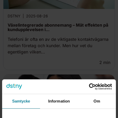
DSTNY
|
2025-08-26
Växelintegrerade abonnemang – Mät effekten på
kundupplevelsen i...
Telefoni är ofta en av de viktigaste kontaktvägarna
mellan företag och kunder. Men hur vet du
egentligen vilken...
2
min
Samtycke
Information
Om