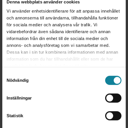
Denna webbplats använder cookies
Vi använder enhetsidentifierare för att anpassa innehållet
och annonserna till användarna, tillhandahålla funktioner
DSTNY
|
2025-08-26
för sociala medier och analysera vår trafik. Vi
Operatörsoberoende växel: Långsiktig strategi &
vidarebefordrar även sådana identifierare och annan
riskhantering
information från din enhet till de sociala medier och
annons- och analysföretag som vi samarbetar med.
Att välja växellösning är en av de mest långsiktiga
Dessa kan i sin tur kombinera informationen med annan
investeringarna i ett företags kommunikation. För
information som du har tillhandahållit eller som de har
många företag är...
samlat in när du har använt deras tjänster.
2
min
Samtyckesval
Nödvändig
Inställningar
Statistik