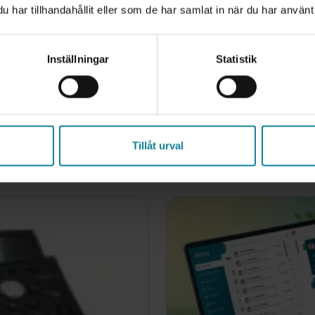
har tillhandahållit eller som de har samlat in när du har använt 
uide
Dstny Mobile 
Inställningar
Statistik
n your mobile app as
Here you will find a 
find a quick guide on
functions in our mobil
For users
Tillåt urval