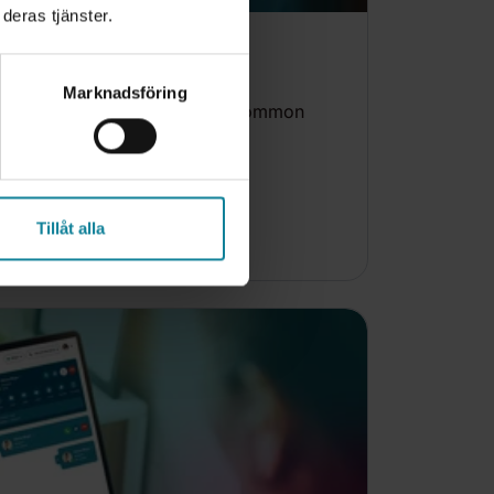
deras tjänster.
– Quick guide
Marknadsföring
guide on how to use the most common
e app Dstny Mobile.
Tillåt alla