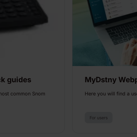
k guides
MyDstny Webp
he most common Snom
Here you will find a 
For users