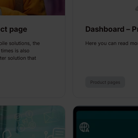
ct page
Dashboard – P
le solutions, the
Here you can read mor
times is also
er solution that
Product pages