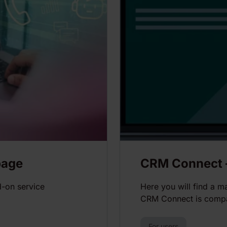
page
CRM Connect –
-on service
Here you will find a 
CRM Connect is compat
For users