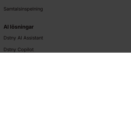
Samtalsinspelning
AI lösningar
Dstny AI Assistant
Dstny Copilot
AI transkibering