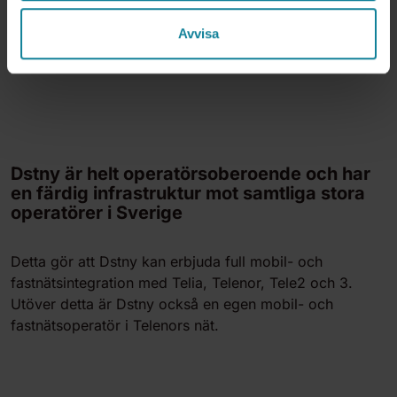
samma tak, i en och samma leverans.
Avvisa
Dstny är helt operatörsoberoende och har
en färdig infrastruktur mot samtliga stora
operatörer i Sverige
Detta gör att Dstny kan erbjuda full mobil- och
fastnätsintegration med Telia, Telenor, Tele2 och 3.
Utöver detta är Dstny också en egen mobil- och
fastnätsoperatör i Telenors nät.