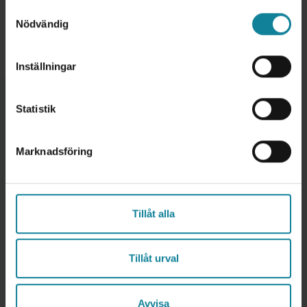
Samtyckesval
kan göra för att få bättre täckning.
Nödvändig
Inställningar
Statistik
Fler blogginlägg
Marknadsföring
Tillåt alla
Tillåt urval
Avvisa