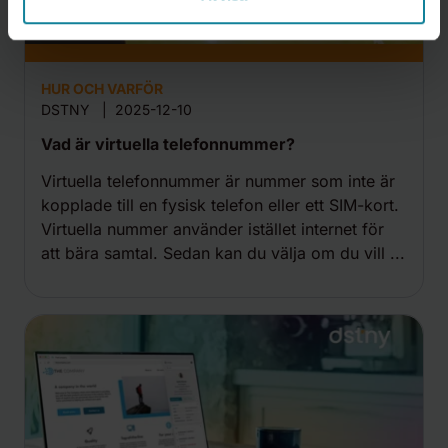
HUR OCH VARFÖR
DSTNY
|
2025-12-10
Vad är virtuella telefonnummer?
Virtuella telefonnummer är nummer som inte är
kopplade till en fysisk telefon eller ett SIM-kort.
Virtuella nummer använder istället internet för
att bära samtal. Sedan kan du välja om du vill ...