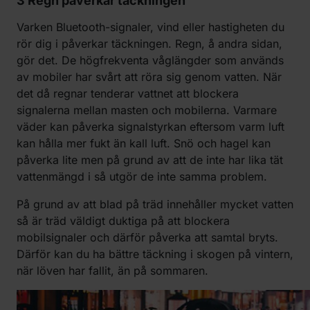
3 Regn påverkar täckningen
Varken Bluetooth-signaler, vind eller hastigheten du
rör dig i påverkar täckningen. Regn, å andra sidan,
gör det. De högfrekventa våglängder som används
av mobiler har svårt att röra sig genom vatten. När
det då regnar tenderar vattnet att blockera
signalerna mellan masten och mobilerna. Varmare
väder kan påverka signalstyrkan eftersom varm luft
kan hålla mer fukt än kall luft. Snö och hagel kan
påverka lite men på grund av att de inte har lika tät
vattenmängd i så utgör de inte samma problem.
På grund av att blad på träd innehåller mycket vatten
så är träd väldigt duktiga på att blockera
mobilsignaler och därför påverka att samtal bryts.
Därför kan du ha bättre täckning i skogen på vintern,
när löven har fallit, än på sommaren.