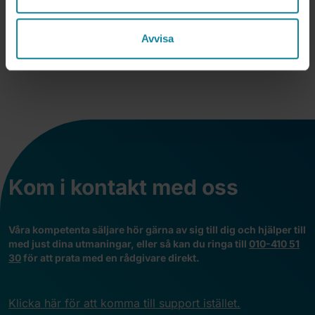
Avvisa
Vad kostar det att ringa med Webphone?
Kom i kontakt med oss
V
åra kompetenta säljare hör gärna av sig till dig och hjälper till
med just dina utmaningar, eller så kan du ringa till
010-410 51
30
för att prata med en rådgivare direkt.
Klicka här för att komma till support istället.