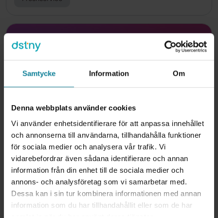
Samtycke
Information
Om
Denna webbplats använder cookies
Vi använder enhetsidentifierare för att anpassa innehållet
och annonserna till användarna, tillhandahålla funktioner
Exact Online
för sociala medier och analysera vår trafik. Vi
vidarebefordrar även sådana identifierare och annan
Integrera Exact Online med Dstny-telefonväxeln för
information från din enhet till de sociala medier och
click-to-call, kundinfo i realtid och automatisk
annons- och analysföretag som vi samarbetar med.
samtalsloggning i Exact Online.
Dessa kan i sin tur kombinera informationen med annan
information som du har tillhandahållit eller som de har
Exact Online
samlat in när du har använt deras tjänster.