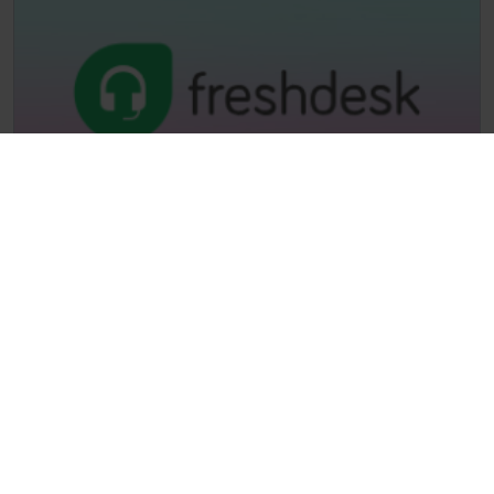
Freshdesk
Koppla Freshdesk till Dstny-telefonväxeln. Se
ärendehistorik innan du svarar, ring med ett klick
och logga samtal direkt i Freshdesk.
Freshdesk