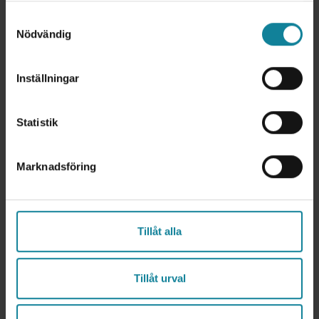
Samtyckesval
Nödvändig
Inställningar
Statistik
Marknadsföring
easyCRM
Integrera easyCRM med Dstny-telefonväxeln för
Tillåt alla
click-to-call och automatisk samtalsloggning. All
kundkommunikation samlad på ett ställe.
Tillåt urval
easyCRM