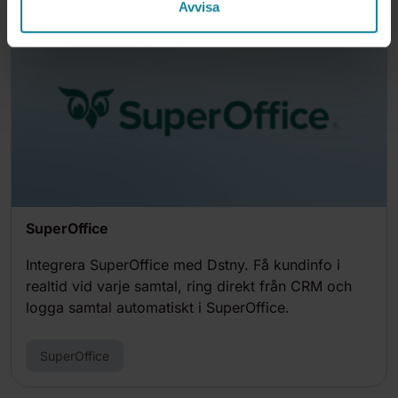
Avvisa
SuperOffice
Integrera SuperOffice med Dstny. Få kundinfo i
realtid vid varje samtal, ring direkt från CRM och
logga samtal automatiskt i SuperOffice.
SuperOffice