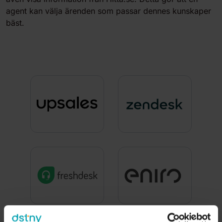
agent kan välja ärenden som passar dennes kunskaper
bäst.