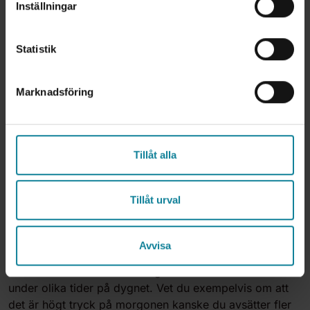
Inställningar
Statistik
Marknadsföring
Tillåt alla
Planera bemanning
Tillåt urval
Tjänsten har även stöd för planering av bemanning. Du
kan på ett enkelt sätt ange exakt vilka öppettider som
Avvisa
gäller, hur många agenter som kommer vara tillgängliga
under vilka tider och hur långa tidsintervaller du vill ha
under olika tider på dygnet. Vet du exempelvis om att
det är högt tryck på morgonen kanske du avsätter fler