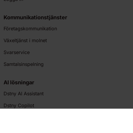
Kommunikationstjänster
Företagskommunikation
Växeltjänst i molnet
Svarservice
Samtalsinspelning
AI lösningar
Dstny AI Assistant
Dstny Copilot
AI transkibering